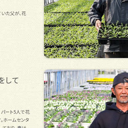
いた父が、花
。
をして
、パート5人で花
。ホームセンタ
しており、春は