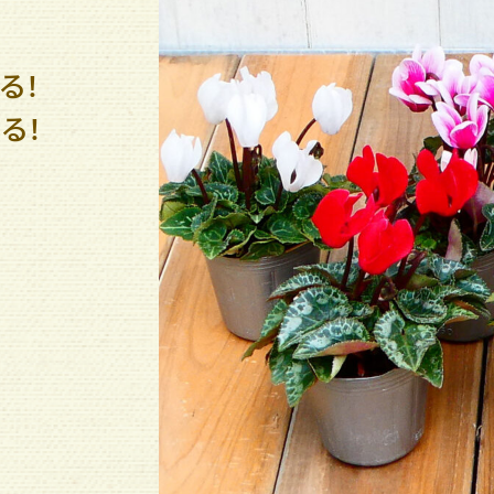
る！
る！