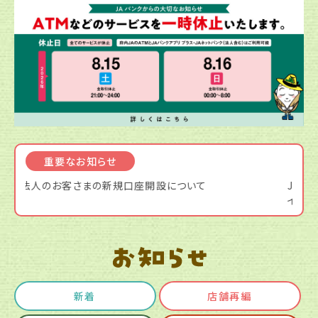
重要なお知らせ
JAバンク・JAネットバンクを装ったフィッシングメール、サ
手形
イトにご注意ください
新着
店舗再編