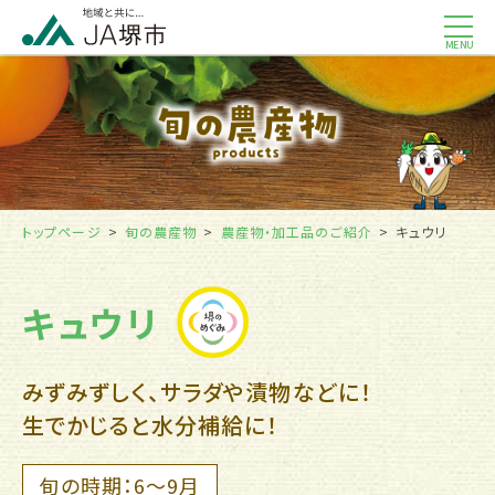
MENU
トップページ
旬の農産物
農産物・加工品のご紹介
キュウリ
キュウリ
みずみずしく、サラダや漬物などに！
生でかじると水分補給に！
旬の時期：6～9月