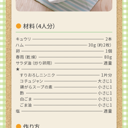
材料（4人分）
キュウリ
2本
ハム
30g（約2枚）
卵
1個
春雨（乾燥）
80g
サラダ油（炒り卵用）
適量
★
すりおろしニンニク
1片分
コチュジャン
大さじ1
鶏がらスープの素
小さじ1
酢
小さじ1
白ごま
小さじ1
ごま油
小さじ1
塩
適量
作り方