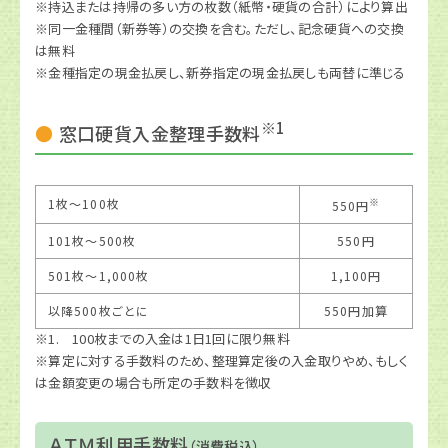
※持込または持帰の多い方の枚数（紙幣・硬貨の合計）により算出
※同一金種間（新券等）の交換を含む。ただし、記念硬貨への交換
は無料
※金種指定の現金払戻し、新券指定の現金払戻しも両替に準じる
※1
窓口硬貨入金整理手数料
※
1枚～100枚
550円
101枚～500枚
550円
501枚～1,000枚
1,100円
以降500枚ごとに
550円加算
※1. 100枚までの入金は1日1回に限り無料
※算定に対する手数料のため、整理算定後の入金取りやめ、もしく
は金額変更の場合も所定の手数料を徴収
ＡＴＭ利用手数料
（消費税込）