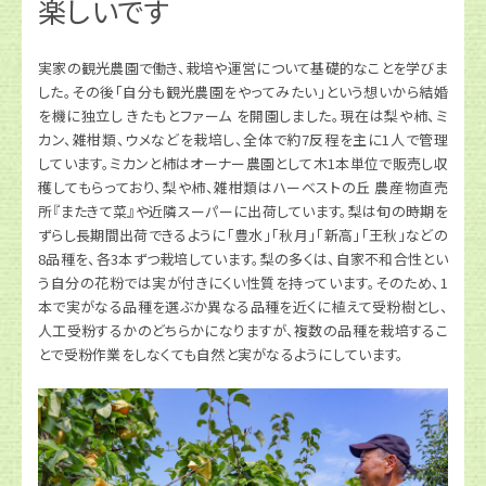
楽しいです
実家の観光農園で働き、栽培や運営について基礎的なことを学びま
した。その後「自分も観光農園をやってみたい」という想いから結婚
を機に独立し きたもとファーム を開園しました。現在は梨や柿、ミ
カン、雑柑類、ウメなどを栽培し、全体で約7反程を主に1人で管理
しています。ミカンと柿はオーナー農園として木1本単位で販売し収
穫してもらっており、梨や柿、雑柑類はハーベストの丘 農産物直売
所『またきて菜』や近隣スーパーに出荷しています。梨は旬の時期を
ずらし長期間出荷できるように「豊水」「秋月」「新高」「王秋」などの
8品種を、各3本ずつ栽培しています。梨の多くは、自家不和合性とい
う自分の花粉では実が付きにくい性質を持っています。そのため、1
本で実がなる品種を選ぶか異なる品種を近くに植えて受粉樹とし、
人工受粉するかのどちらかになりますが、複数の品種を栽培するこ
とで受粉作業をしなくても自然と実がなるようにしています。