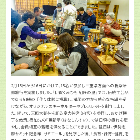
2月15日から16日にかけて、15名が参加し三重県方面への視察研
修旅行を実施しました。「伊賀くみひも 組匠の里」では、伝統工芸品
である組紐の手作り体験に挑戦し、講師の方から熱心な指導を受
けながら、オリジナルのキーホルダーやブレスレットを制作しまし
た。続いて、天照大御神を祀る皇大神宮（内宮）を参拝し、おかげ横
丁を散策。宿泊先の「芭新萃（はなしんすい）」では日頃の疲れを癒
やし、会員相互の親睦を深めることができました。 翌日は、伊勢志
摩サミット記念館「サミエール」を見学した後、「食育・緑育・健育」を