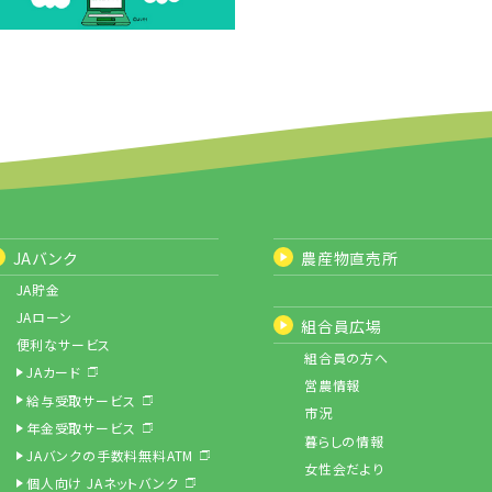
JAバンク
農産物直売所
JA貯金
JAローン
組合員広場
便利なサービス
組合員の方へ
JAカード
営農情報
給与受取サービス
市況
年金受取サービス
暮らしの情報
JAバンクの手数料無料ATM
女性会だより
個人向け JAネットバンク