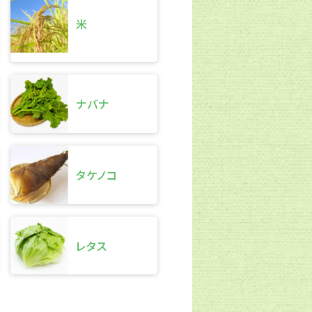
米
ナバナ
タケノコ
レタス